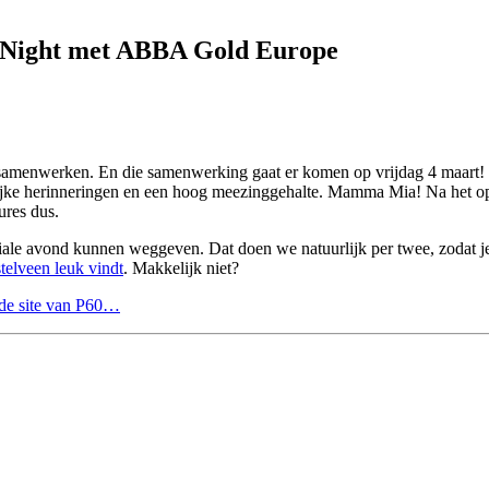
e Night met ABBA Gold Europe
amenwerken. En die samenwerking gaat er komen op vrijdag 4 maart! D
ijke herinneringen en een hoog meezinggehalte. Mamma Mia! Na het o
ures dus.
e avond kunnen weggeven. Dat doen we natuurlijk per twee, zodat je ni
lveen leuk vindt
. Makkelijk niet?
de site van P60…