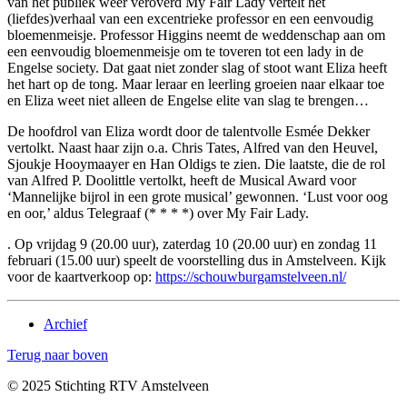
van het publiek weer veroverd My Fair Lady vertelt het
(liefdes)verhaal van een excentrieke professor en een eenvoudig
bloemenmeisje. Professor Higgins neemt de weddenschap aan om
een eenvoudig bloemenmeisje om te toveren tot een lady in de
Engelse society. Dat gaat niet zonder slag of stoot want Eliza heeft
het hart op de tong. Maar leraar en leerling groeien naar elkaar toe
en Eliza weet niet alleen de Engelse elite van slag te brengen…
De hoofdrol van Eliza wordt door de talentvolle Esmée Dekker
vertolkt. Naast haar zijn o.a. Chris Tates, Alfred van den Heuvel,
Sjoukje Hooymaayer en Han Oldigs te zien. Die laatste, die de rol
van Alfred P. Doolittle vertolkt, heeft de Musical Award voor
‘Mannelijke bijrol in een grote musical’ gewonnen. ‘Lust voor oog
en oor,’ aldus Telegraaf (* * * *) over My Fair Lady.
. Op vrijdag 9 (20.00 uur), zaterdag 10 (20.00 uur) en zondag 11
februari (15.00 uur) speelt de voorstelling dus in Amstelveen. Kijk
voor de kaartverkoop op:
https://schouwburgamstelveen.nl/
Archief
Terug naar boven
© 2025 Stichting RTV Amstelveen